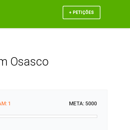
Início
Contato
+ PETIÇÕES
 em Osasco
M: 1
META: 5000