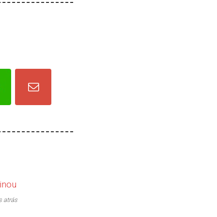
inou
s atrás