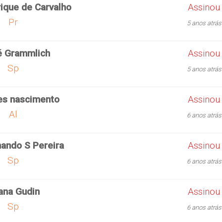
ique de Carvalho
Assinou
Pr
5 anos atrás
é Grammlich
Assinou
Sp
5 anos atrás
es nascimento
Assinou
Al
6 anos atrás
nando S Pereira
Assinou
Sp
6 anos atrás
ana Gudin
Assinou
Sp
6 anos atrás