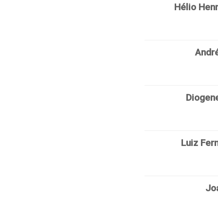
Hélio Henr
Andr
Diogen
Luiz Fer
Jo