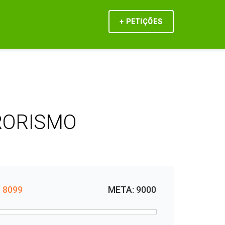
Início
Contato
+ PETIÇÕES
RORISMO
 8099
META: 9000